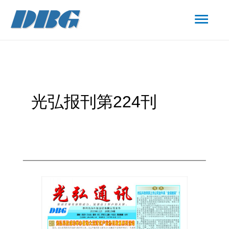
光弘报刊第224刊