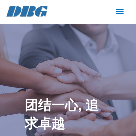
团结一心, 追
求卓越​